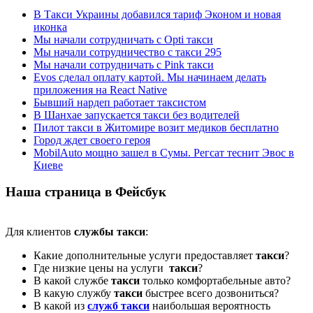
В Такси Украины добавился тариф Эконом и новая
иконка
Мы начали сотрудничать с Opti такси
Мы начали сотрудничество с такси 295
Мы начали сотрудничать с Pink такси
Evos сделал оплату картой. Мы начинаем делать
приложения на React Native
Бывший нардеп работает таксистом
В Шанхае запускается такси без водителей
Пилот такси в Житомире возит медиков бесплатно
Город ждет своего героя
MobilAuto мощно зашел в Сумы. Регсат теснит Эвос в
Киеве
Наша страница в Фейсбук
Для клиентов
службы такси
:
Какие дополнительные услуги предоставляет
такси
?
Где низкие цены на услуги
такси
?
В какой службе
такси
только комфортабельные авто?
В какую службу
такси
быстрее всего дозвониться?
В какой из
служб такси
наибольшая вероятность